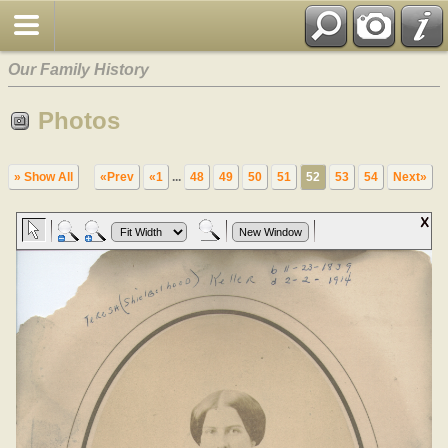
Our Family History
Photos
» Show All
«Prev
«1
...
48
49
50
51
52
53
54
Next»